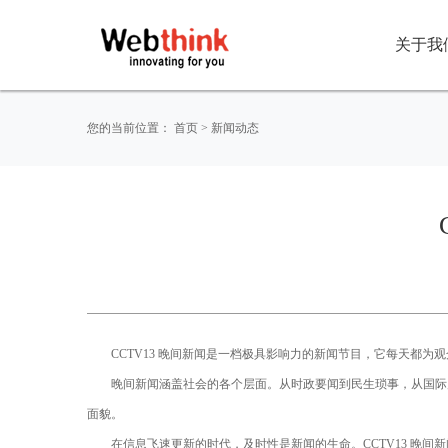
关于我
您的当前位置：
首页
>
新闻动态
CCTV13 晚间新闻是一档极具影响力的新闻节目，它每天都为
晚间新闻涵盖社会的各个层面。从时政要闻到民生琐事，从国际风
面貌。
在信息飞速更新的时代，及时性是新闻的生命。CCTV13 晚间